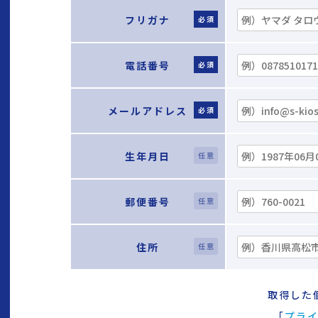
フリガナ
必須
電話番号
必須
メールアドレス
必須
生年月日
任意
郵便番号
任意
住所
任意
取得した
「
プラ