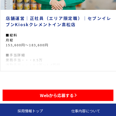
店舗運営｜正社員（エリア限定職）｜セブンイレ
ブンKioskクレメントイン高松店
■給料
月給
153,600円〜183,600円
■手当詳細
業務手当・・・0.5万
通勤手当・・・0.2万〜1.4万円
職務手当・・・0.5万〜2.5万円
住宅手当・・・0.3万〜0.5万円
家族手当・・・1人目2万、2人目1.8万、3人目1.8万円
■職種
セブンイレブン
Webから応募する
■店舗
セブンイレブンKioskクレメントイン高松店
採用情報トップ
仕事内容について